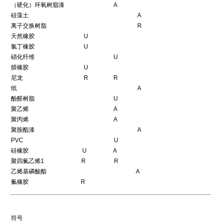
（硬化）环氧树脂漆 A
硅藻土 A
离子交换树脂 R
天然橡胶 U
氯丁橡胶 U
硝化纤维 U
腈橡胶 U
尼龙 R R
纸 A
酚醛树脂 U
聚乙烯 A
聚丙烯 A
聚胺酯漆 A
PVC U
硅橡胶 U A
聚四氟乙烯1 R R
乙烯基磷酸酯 A
氟橡胶 R
符号