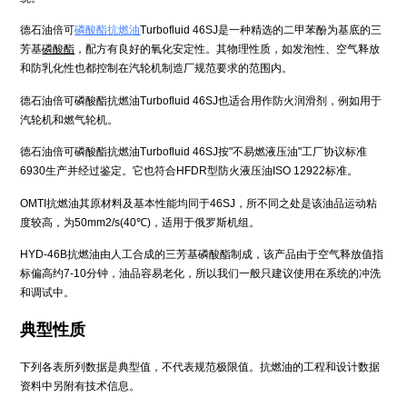
德石油倍可
磷酸酯
抗燃油
Turbofluid 46SJ是一种精选的二甲苯酚为基底的三
芳基
磷酸酯
，配方有良好的氧化安定性。其物理性质，如发泡性、空气释放
和防乳化性也都控制在汽轮机制造厂规范要求的范围内。
德石油倍可磷酸酯抗燃油Turbofluid 46SJ也适合用作防火润滑剂，例如用于
汽轮机和燃气轮机。
德石油倍可磷酸酯抗燃油Turbofluid 46SJ按"不易燃液压油"工厂协议标准
6930生产并经过鉴定。它也符合HFDR型防火液压油ISO 12922标准。
OMTI抗燃油其原材料及基本性能均同于46SJ，所不同之处是该油品运动粘
度较高，为50mm2/s(40℃)，适用于俄罗斯机组。
HYD-46B抗燃油由人工合成的三芳基磷酸酯制成，该产品由于空气释放值指
标偏高约7-10分钟，油品容易老化，所以我们一般只建议使用在系统的冲洗
和调试中。
典型性质
下列各表所列数据是典型值，不代表规范极限值。抗燃油的工程和设计数据
资料中另附有技术信息。