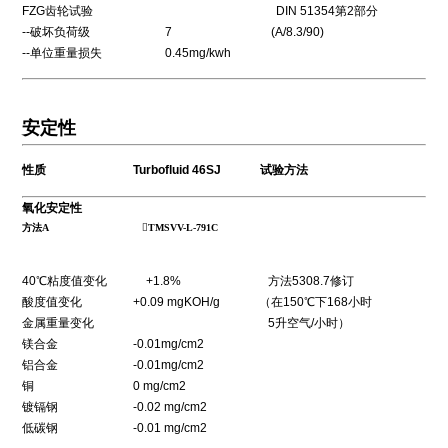
FZG齿轮试验 DIN 51354第2部分
--破坏负荷级 7 (A/8.3/90)
--单位重量损失 0.45mg/kwh
安定性
性质 Turbofluid 46SJ 试验方法
氧化安定性
方法A
TMSVV-L-791C
40℃粘度值变化 +1.8% 方法5308.7修订
酸度值变化 +0.09 mgKOH/g （在150℃下168小时
金属重量变化 5升空气/小时）
镁合金 -0.01mg/cm2
铝合金 -0.01mg/cm2
铜 0 mg/cm2
镀镉钢 -0.02 mg/cm2
低碳钢 -0.01 mg/cm2