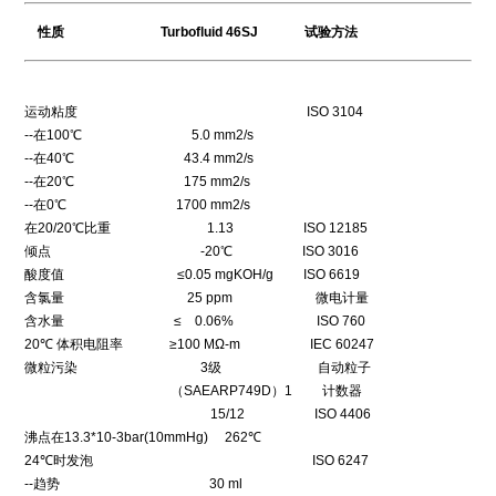
性质 Turbofluid 46SJ 试验方法
运动粘度 ISO 3104
--在100℃ 5.0 mm2/s
--在40℃ 43.4 mm2/s
--在20℃ 175 mm2/s
--在0℃ 1700 mm2/s
在20/20℃比重 1.13 ISO 12185
倾点 -20℃ ISO 3016
酸度值 ≤0.05 mgKOH/g ISO 6619
含氯量 25 ppm 微电计量
含水量 ≤ 0.06% ISO 760
20℃ 体积电阻率 ≥100 MΩ-m IEC 60247
微粒污染 3级 自动粒子
（SAEARP749D）1 计数器
15/12 ISO 4406
沸点在13.3*10-3bar(10mmHg) 262℃
24℃时发泡 ISO 6247
--趋势 30 ml