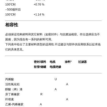
100℃时 +0.76 %
--500循环后
100℃时 +1.14 %
相容性
必须保证结构材料和其它材料（如密封件）与抗燃油相容。作出选择应当不
困难，因为现在有一系列的材料可用。
下列表中给出了主要材料类型的适用性.不过建议与部件供应商联系以征求他
们的具体意见。
密封/填料 电线 涂料* 过滤器
软管/储罐 电缆绝缘
丙烯酸 U
活性氧化铝 A
醇酸（烤）漆 A
异丁烯橡胶 R
纤维素 A
乙烯-丙烯橡胶 A