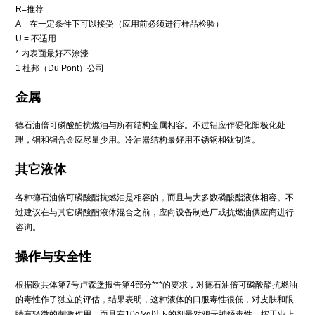
R=推荐
A = 在一定条件下可以接受（应用前必须进行样品检验）
U = 不适用
* 内表面最好不涂漆
1 杜邦（Du Pont）公司
金属
德石油倍可磷酸酯抗燃油与所有结构金属相容。不过铝应作硬化阳极化处
理，铜和铜合金应尽量少用。冷油器结构最好用不锈钢和钛制造。
其它液体
各种德石油倍可磷酸酯抗燃油是相容的，而且与大多数磷酸酯液体相容。不
过建议在与其它磷酸酯液体混合之前，应向设备制造厂或抗燃油供应商进行
咨询。
操作与安全性
根据欧共体第7号卢森堡报告第4部分***的要求，对德石油倍可磷酸酯抗燃油
的毒性作了独立的评估，结果表明，这种液体的口服毒性很低，对皮肤和眼
睛有轻微的刺激作用，而且在10g/kg以下的剂量对鸡无神经毒性。按工业上