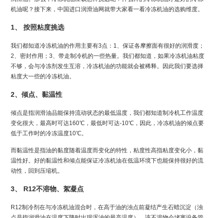
机油呢？接下来，中国进口润滑油网就带大家看一看冷冻机油的选购维度。
1、 按照粘度挑选
我们都知道冷冻机油的作用主要有3点：1、保证各摩擦面有很好的润滑度；
2、密封作用；3、带走制冷机的一些热量。我们都知道，如果冷冻机油粘度
不够，会与冷冻剂发生互溶，冷冻机油的功能就会被稀释。因此我们要选择
粘度大一些的冷冻机油。
2、倾点、黏温性
倾点是指润滑油品能保持流动状态的最低温度，我们都知道制冷机工作温度
变化很大，最高时可达160℃，最低时可达-10℃，因此，冷冻机油的倾点要
低于工作时的冷冻温度10℃。
而黏温性是指油的黏度随着温度而变化的特性，粘度性高指粘度变化小，黏
温性好。好的黏温性和倾点能保证冷冻机油在低温环境下也能保持很好的流
动性，回到压缩机。
3、 R12不溶物、絮凝点
R12制冷剂在与冷冻机油混合时，在高于油的浊点前凝结产生石蜡沉淀（浊
点是指润滑油在温度下降时出现浑浊的最高温度），该不溶物会堵塞设备管