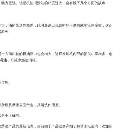
，动力更强。但是机油润滑油的粘度过大，会有以下几个方面的缺点：
度大，油的泵送性能差，此时最易出现暂时的干摩擦或半流体摩擦，这正
起着火。
另一方面曲轴的搅油阻力也会增大，这样发动机内部的损失功率增多，也
润滑油，可减少燃油消耗。
机过热。
等杂质从摩擦表面带走，其清洗作用差。
念是不正确的。
润滑油产品的最新信息，目前由于产品过多详细了解请来电咨询，欢迎新