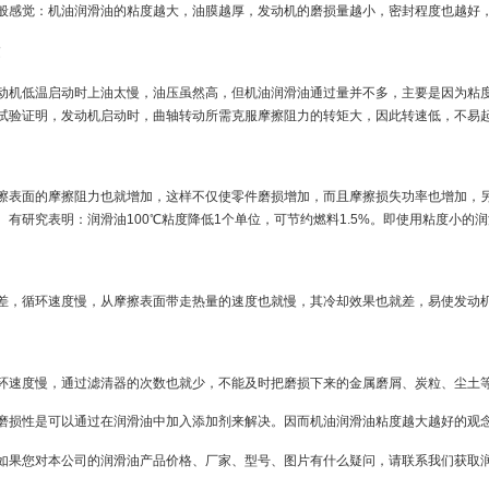
般感觉：机油润滑油的粘度越大，油膜越厚，发动机的磨损量越小，密封程度也越好
动机低温启动时上油太慢，油压虽然高，但机油润滑油通过量并不多，主要是因为粘
试验证明，发动机启动时，曲轴转动所需克服摩擦阻力的转矩大，因此转速低，不易
擦表面的摩擦阻力也就增加，这样不仅使零件磨损增加，而且摩擦损失功率也增加，
有研究表明：润滑油100℃粘度降低1个单位，可节约燃料1.5%。即使用粘度小的
差，循环速度慢，从摩擦表面带走热量的速度也就慢，其冷却效果也就差，易使发动
环速度慢，通过滤清器的次数也就少，不能及时把磨损下来的金属磨屑、炭粒、尘土
磨损性是可以通过在润滑油中加入添加剂来解决。因而机油润滑油粘度越大越好的观
如果您对本公司的润滑油产品价格、厂家、型号、图片有什么疑问，请联系我们获取