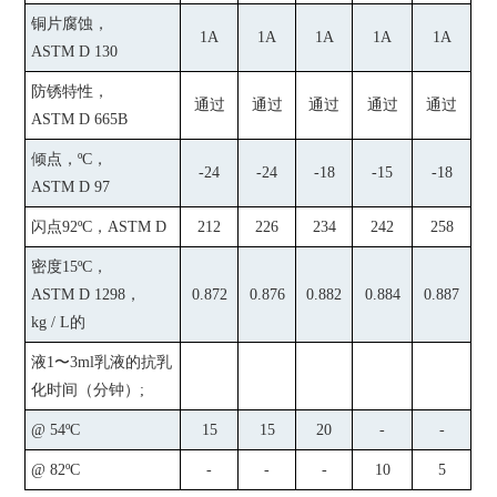
铜片腐蚀，
1A
1A
1A
1A
1A
ASTM D 130
防锈特性，
通过
通过
通过
通过
通过
ASTM D 665B
倾点，
ºC
，
-24
-24
-18
-15
-18
ASTM D 97
闪点
92ºC
，
ASTM D
212
226
234
242
258
密度
15ºC
，
ASTM D 1298
，
0.872
0.876
0.882
0.884
0.887
kg / L
的
液
1
〜
3ml
乳液的抗乳
化时间（分钟）
;
@ 54ºC
15
15
20
-
-
@ 82ºC
-
-
-
10
5