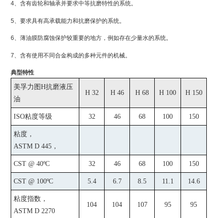
4、含有齿轮和轴承并要求中等抗磨特性的系统。
5、要求具有高承载能力和抗磨保护的系统。
6、薄油膜防腐蚀保护较重要的地方，例如存在少量水的系统。
7、含有使用不同合金构成的多种元件的机械。
典型特性
美孚力图
H
抗磨液压
H 32
H 46
H 68
H 100
H 150
油
ISO
粘度等级
32
46
68
100
150
粘度，
ASTM D 445
，
CST @ 40ºC
32
46
68
100
150
CST @ 100ºC
5.4
6.7
8.5
11.1
14.6
粘度指数，
104
104
107
95
95
ASTM D 2270