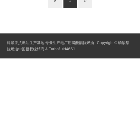
‹‹
1
››
科聚亚抗燃油生产基地,专业生产电厂用磷酸酯抗燃油
Copyright ©
磷酸酯
抗燃油中国授权经销商
&
Turbofluid46SJ